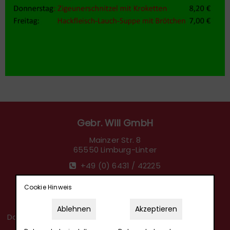
Gebr. Will GmbH
Mainzer Str. 8
65550 Limburg-Linter
+49 (0) 6431 / 42225
sandra_will@t-online.de
Cookie Hinweis
Impressum
|
Datenschutz
Ablehnen
Akzeptieren
Datenschutz­einstellungen