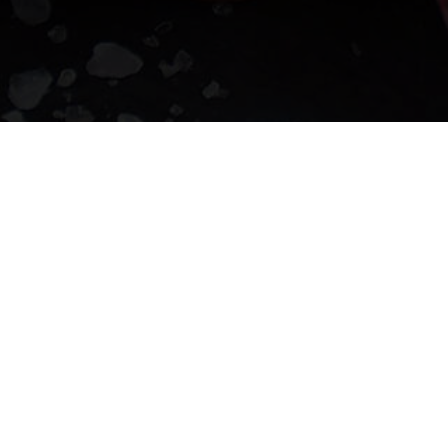
Gebr. Will GmbH
Mainzer Str. 8
65550 Limburg-Linter
Tel.
+49 (0) 6431 / 42225
E-Mail
sandra_will@t-online.d
Geschäftsführer
Wolfgang Will
Sitz der Gesellschaft
Limburg-Linter
Handelsregister
Amtsgericht Limburg, H